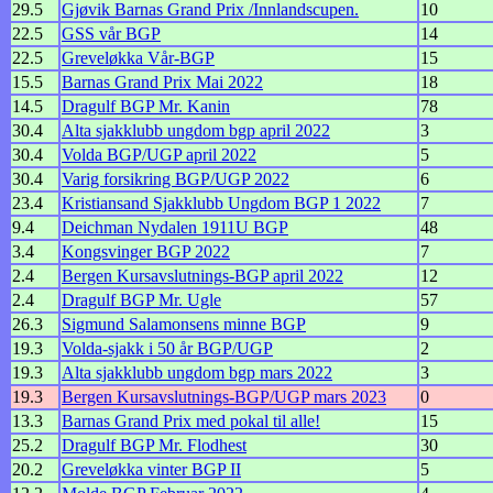
29.5
Gjøvik Barnas Grand Prix /Innlandscupen.
10
22.5
GSS vår BGP
14
22.5
Greveløkka Vår-BGP
15
15.5
Barnas Grand Prix Mai 2022
18
14.5
Dragulf BGP Mr. Kanin
78
30.4
Alta sjakklubb ungdom bgp april 2022
3
30.4
Volda BGP/UGP april 2022
5
30.4
Varig forsikring BGP/UGP 2022
6
23.4
Kristiansand Sjakklubb Ungdom BGP 1 2022
7
9.4
Deichman Nydalen 1911U BGP
48
3.4
Kongsvinger BGP 2022
7
2.4
Bergen Kursavslutnings-BGP april 2022
12
2.4
Dragulf BGP Mr. Ugle
57
26.3
Sigmund Salamonsens minne BGP
9
19.3
Volda-sjakk i 50 år BGP/UGP
2
19.3
Alta sjakklubb ungdom bgp mars 2022
3
19.3
Bergen Kursavslutnings-BGP/UGP mars 2023
0
13.3
Barnas Grand Prix med pokal til alle!
15
25.2
Dragulf BGP Mr. Flodhest
30
20.2
Greveløkka vinter BGP II
5