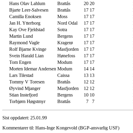
Hans Olav Lahlum
Brattås
20
20
Bjarte Leer-Salvesen
Brattås
17
17
Camilla Enoksen
Moss
17
17
Jan H. Ytterborg
Nord Odal
17
17
Kay Ove Fjeldstad
Sotra
17
17
Martin Lund
Bergens
17
17
Raymond Vagle
Kragerø
17
17
Rolf Bjarne Kvinge
Masfjorden
17
17
Svein Harald Lian
Hønefoss
17
17
Tom Engen
Modum
17
17
Morten Idemar Andersen
Modum
14
14
Lars Tilestad
Caissa
13
13
Tommy V Toresen
Brattås
12
12
Øyvind Mjanger
Masfjorden
12
12
Stian Instefjord
Bergens
10
10
Torbjørn Høgstmyr
Brattås
7
7
Sist oppdatert: 25.01.99
Kommentarer til: Hans-Inge Kongevold (BGP-ansvarlig USF)