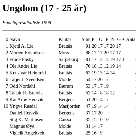
Ungdom (17 - 25 år)
Endelig resultatliste 1998
0
Navn
Klubb
Sum
P
O
E
N
G
+
Antal
1
Kjetil A. Lie
Brattås
91
20
17
17
20
17
2
Morten Erlandsen
Moss
88
17
17
20
17
17
3
Frode Fosby
Sarpsborg
81
17
14
14
19
17
1
4
Ole Andre Lie
Brattås
76
18
13
12
19
14
5
Ken-Ivar Heimreid
Brattås
62
19
15
14
14
6
Tarjei J. Svendsen
Molde
54
17
20
17
7
Odd Nordahl
Bærum
53
17
17
19
8
Tallak H. Breivik
Brattås
52
14
8
18
12
9
Kai Arne Hersvik
Bergens
51
20
14
17
10
Yngve Rasdal
Masfjorden
47
19
14
14
Daniel Hersvik
Bergens
37
17
20
Stig K. Martinsen
Caissa
35
15
10
10
Magnus Øye
Molde
31
14
17
Vigleik Angeltveit
Brattås
25
16
9