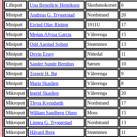
Lilleputt
Una Benedicte Henriksen
Skedsmokorset
6
Miniputt
Andreas G. Tryggestad
Nordstrand
20
Miniputt
Eivind Olav Risting
1911U
17
Miniputt
Megan Alyssa Garcia
Vålerenga
15
Miniputt
Odd Aarstad Solum
Strømmen
13
Miniputt
Devin Ersoy
Nittedal
11
Miniputt
Sander Sunde Bernhus
Sørum
10
Miniputt
Torgeir H. Bø
Vålerenga
9
Miniputt
Maria Skaslien
Vålerenga
8
Mikroputt
Ingrid Skaslien
Vålerenga
20
Mikroputt
Thyra Kvendseth
Nordstrand
17
Mikroputt
William Sandberg Olsen
Moss
15
Mikroputt
Linnea G. Tryggestad
Nordstrand
13
Mikroputt
Håvard Berg
Strømmen
11