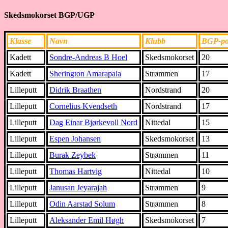
Skedsmokorset BGP/UGP
Klasse
Navn
Klubb
BGP-p
Kadett
Sondre-Andreas B Hoel
Skedsmokorset
20
Kadett
Sherington Amarapala
Strømmen
17
Lilleputt
Didrik Braathen
Nordstrand
20
Lilleputt
Cornelius Kvendseth
Nordstrand
17
Lilleputt
Dag Einar Bjørkevoll Nord
Nittedal
15
Lilleputt
Espen Johansen
Skedsmokorset
13
Lilleputt
Burak Zeybek
Strømmen
11
Lilleputt
Thomas Hartvig
Nittedal
10
Lilleputt
Janusan Jeyarajah
Strømmen
9
Lilleputt
Odin Aarstad Solum
Strømmen
8
Lilleputt
Aleksander Emil Høgh
Skedsmokorset
7