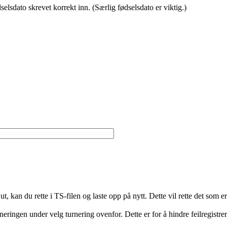
lsdato skrevet korrekt inn. (Særlig fødselsdato er viktig.)
ut, kan du rette i TS-filen og laste opp på nytt. Dette vil rette det som e
rneringen under velg turnering ovenfor. Dette er for å hindre feilregistr