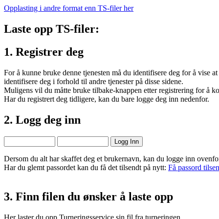
Opplasting i andre format enn TS-filer her
Laste opp TS-filer:
1. Registrer deg
For å kunne bruke denne tjenesten må du identifisere deg for å vise at
identifisere deg i forhold til andre tjenester på disse sidene.
Muligens vil du måtte bruke tilbake-knappen etter registrering for å k
Har du registrert deg tidligere, kan du bare logge deg inn nedenfor.
2. Logg deg inn
Dersom du alt har skaffet deg et brukernavn, kan du logge inn ovenfo
Har du glemt passordet kan du få det tilsendt på nytt:
Få passord tilse
3. Finn filen du ønsker å laste opp
Her laster du opp Turneringsservice sin fil fra turneringen.