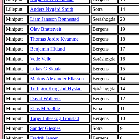
Lilleputt
Anders Nygård Smith
Sotra
14
Miniputt
Liam Jansson Rønnestad
Søråshøgda
20
Miniputt
Olav Brattetveit
Bergens
19
Miniputt
Thomas Jørdre Kvamme
Bergens
18
Miniputt
Benjamin Hitland
Bergens
17
Miniputt
Vetle Velle
Søråshøgda
16
Miniputt
Lukas G Skaala
Bergens
15
Miniputt
Markus Alexander Eliassen
Bergens
14
Miniputt
Torbjørn Krogstad Hystad
Søråshøgda
14
Miniputt
David Wallevik
Bergens
12
Miniputt
Elias M Sælhle
Fana
11
Miniputt
Tarjei Lilleskog Tronstad
Bergens
10
Miniputt
Sander Glesnes
Sotra
9
Miniputt
Fredrik Jensen
Bergens
8