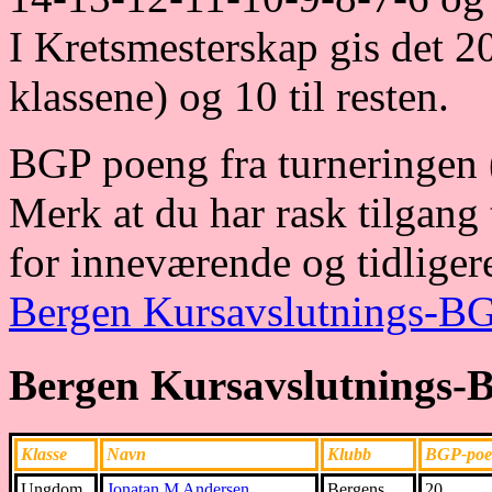
I Kretsmesterskap gis det 2
klassene) og 10 til resten.
BGP poeng fra turneringen (o
Merk at du har rask tilgang
for inneværende og tidliger
Bergen Kursavslutnings-
Bergen Kursavslutnings
Klasse
Navn
Klubb
BGP-poe
Ungdom
Jonatan M Andersen
Bergens
20