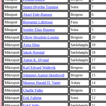
Miniputt
Simen Øvrebø Tonning
Sotra
7
Miniputt
Aksel Eide-Hansen
Bergens
6
Miniputt
Benjamin Lillefosse
Fana
5
Miniputt
Sondre Elias Haugen
Sotra
5
Mikroputt
Oliver Heszlein-Lossius
Bergens
20
Mikroputt
Ariza Hina
Søråshøgda
19
Mikroputt
Jakob Horstad
Søråshøgda
18
Mikroputt
Anton K. Hystad
Søråshøgda
17
Mikroputt
Karl Edvard Wallevik
Bergens
16
Mikroputt
Johannes Aamot-Skeidsvoll
Bergens
15
Mikroputt
Magnus Harald D. Varøy
Askøy
14
Mikroputt
Charlie Falke
Bergens
13
Mikroputt
Erik Fallebø
Sotra
12
Mikroputt
Eskil Velle
Søråshøgda
11