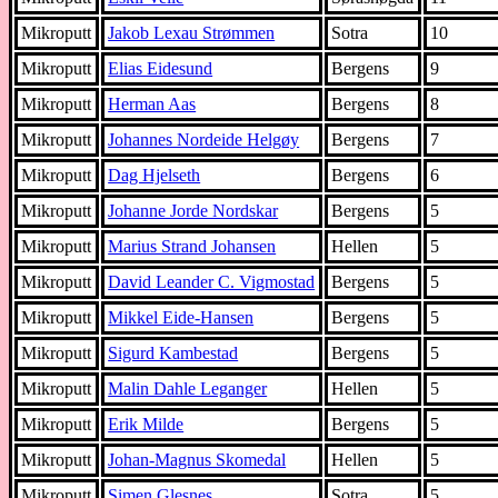
Mikroputt
Jakob Lexau Strømmen
Sotra
10
Mikroputt
Elias Eidesund
Bergens
9
Mikroputt
Herman Aas
Bergens
8
Mikroputt
Johannes Nordeide Helgøy
Bergens
7
Mikroputt
Dag Hjelseth
Bergens
6
Mikroputt
Johanne Jorde Nordskar
Bergens
5
Mikroputt
Marius Strand Johansen
Hellen
5
Mikroputt
David Leander C. Vigmostad
Bergens
5
Mikroputt
Mikkel Eide-Hansen
Bergens
5
Mikroputt
Sigurd Kambestad
Bergens
5
Mikroputt
Malin Dahle Leganger
Hellen
5
Mikroputt
Erik Milde
Bergens
5
Mikroputt
Johan-Magnus Skomedal
Hellen
5
Mikroputt
Simen Glesnes
Sotra
5