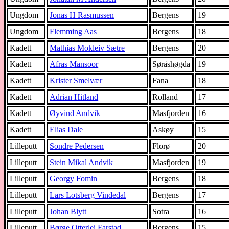
Ungdom
Jonas H Rasmussen
Bergens
19
Ungdom
Flemming Aas
Bergens
18
Kadett
Mathias Mokleiv Sætre
Bergens
20
Kadett
Afras Mansoor
Søråshøgda
19
Kadett
Krister Smelvær
Fana
18
Kadett
Adrian Hitland
Rolland
17
Kadett
Øyvind Andvik
Masfjorden
16
Kadett
Elias Dale
Askøy
15
Lilleputt
Sondre Pedersen
Florø
20
Lilleputt
Stein Mikal Andvik
Masfjorden
19
Lilleputt
Georgy Fomin
Bergens
18
Lilleputt
Lars Lotsberg Vindedal
Bergens
17
Lilleputt
Johan Blytt
Sotra
16
Lilleputt
Børge Otterlei Farstad
Bergens
15