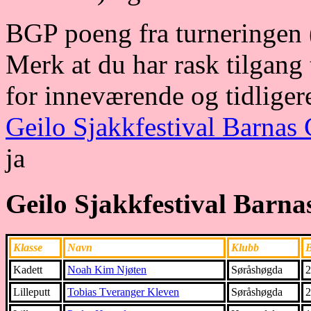
BGP poeng fra turneringen (o
Merk at du har rask tilgang
for inneværende og tidliger
Geilo Sjakkfestival Barnas
ja
Geilo Sjakkfestival Barna
Klasse
Navn
Klubb
Kadett
Noah Kim Njøten
Søråshøgda
Lilleputt
Tobias Tveranger Kleven
Søråshøgda