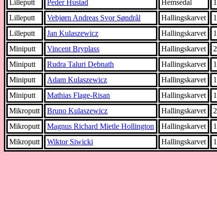
Lilleputt
Peder Hustad
Hemsedal
Lilleputt
Vebjørn Andreas Svor Søndrål
Hallingskarvet
Lilleputt
Jan Kulaszewicz
Hallingskarvet
Miniputt
Vincent Bryplass
Hallingskarvet
Miniputt
Rudra Taluri Debnath
Hallingskarvet
Miniputt
Adam Kulaszewicz
Hallingskarvet
Miniputt
Mathias Flage-Risan
Hallingskarvet
Mikroputt
Bruno Kulaszewicz
Hallingskarvet
Mikroputt
Magnus Richard Mietle Hollington
Hallingskarvet
Mikroputt
Wiktor Siwicki
Hallingskarvet