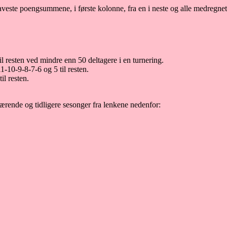
laveste poengsummene, i første kolonne, fra en i neste og alle medregnet 
l resten ved mindre enn 50 deltagere i en turnering.
-10-9-8-7-6 og 5 til resten.
il resten.
værende og tidligere sesonger fra lenkene nedenfor: