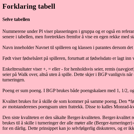
Forklaring tabell
Selve tabellen
Nummerene under
Pl
viser plasseringen i gruppa og er også en referans
senere i tabellen, men foretrekkes fremfor å vise en egen rekke med st
Navn inneholder Navnet til spilleren og klassen i parantes dersom det 
Født viser fødselsåret på spilleren, forurtsatt at fødselsdato er lagt inn 
Enkeltresultater viser +, = eller - for henholdsvis seier, remis (uavgjor
seier på Walk over, altså uten å spille. Dette skjer i BGP vanligvis når
turneringen.
Poeng er sum poeng. I BGP brukes både poengskalaen med 1, 1/2, og 0 o
Kvalitet brukes for å skille de som kommer på samme poeng. Den *før
av motstanderenes poengsum uten fratrekk. Disse to kalles Monrad-kval
Den siste kvaliteten er den såkalte Berger-kvaliteten. Berger-kvalitet
brukes til å skille i turneringer der alle møter alle (Berger-turneringer)
for en dårlig. Dette prinsippet kan jo selvfølgerlig diskuteres, og er ik