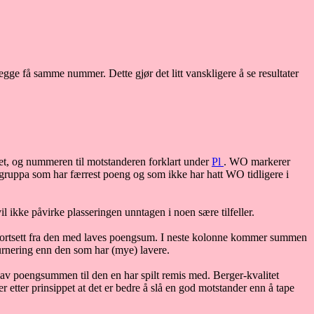
l begge få samme nummer. Dette gjør det litt vanskligere å se resultater
artiet, og nummeren til motstanderen forklart under
Pl
. WO markerer
n i gruppa som har færrest poeng og som ikke har hatt WO tidligere i
 ikke påvirke plasseringen unntagen i noen sære tilfeller.
t bortsett fra den med laves poengsum. I neste kolonne kommer summen
turnering enn den som har (mye) lavere.
n av poengsummen til den en har spilt remis med. Berger-kvalitet
rer etter prinsippet at det er bedre å slå en god motstander enn å tape