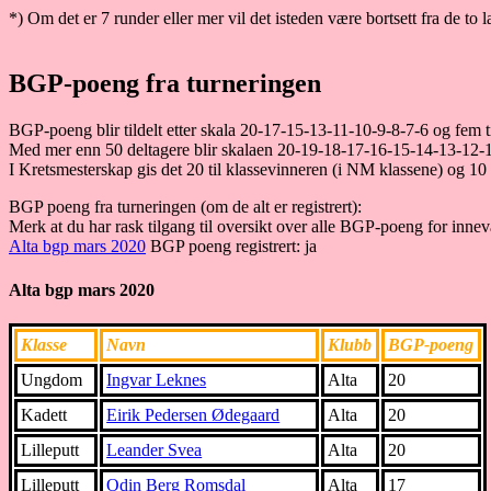
*) Om det er 7 runder eller mer vil det isteden være bortsett fra de to 
BGP-poeng fra turneringen
BGP-poeng blir tildelt etter skala 20-17-15-13-11-10-9-8-7-6 og fem ti
Med mer enn 50 deltagere blir skalaen 20-19-18-17-16-15-14-13-12-11
I Kretsmesterskap gis det 20 til klassevinneren (i NM klassene) og 10 t
BGP poeng fra turneringen (om de alt er registrert):
Merk at du har rask tilgang til oversikt over alle BGP-poeng for inne
Alta bgp mars 2020
BGP poeng registrert: ja
Alta bgp mars 2020
Klasse
Navn
Klubb
BGP-poeng
Ungdom
Ingvar Leknes
Alta
20
Kadett
Eirik Pedersen Ødegaard
Alta
20
Lilleputt
Leander Svea
Alta
20
Lilleputt
Odin Berg Romsdal
Alta
17