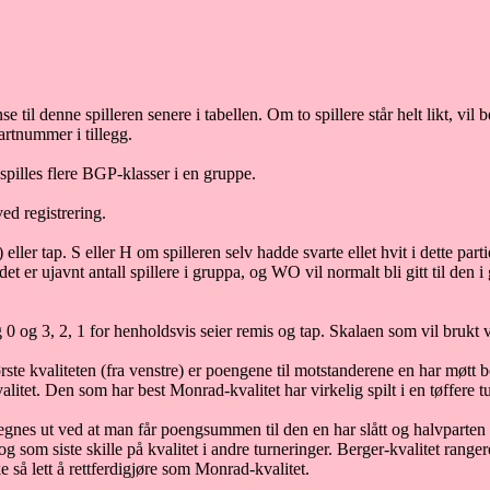
e til denne spilleren senere i tabellen. Om to spillere står helt likt, vi
artnummer i tillegg.
spilles flere BGP-klasser i en gruppe.
ved registrering.
t) eller tap. S eller H om spilleren selv hadde svarte ellet hvit i dette p
 det er ujavnt antall spillere i gruppa, og WO vil normalt bli gitt til de
g 3, 2, 1 for henholdsvis seier remis og tap. Skalaen som vil brukt vil
ste kvaliteten (fra venstre) er poengene til motstanderene en har møt
itet. Den som har best Monrad-kvalitet har virkelig spilt i en tøffere 
 regnes ut ved at man får poengsummen til den en har slått og halvparte
 og som siste skille på kvalitet i andre turneringer. Berger-kvalitet range
ke så lett å rettferdigjøre som Monrad-kvalitet.