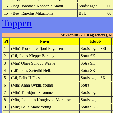
15
(Beg) Jonathan Kopperud Slåttli
Søråshøgda
00
15
(Beg) Rapolas Mikucionis
BSU
00
Toppen
Mikroputt (2010 og senere), Mi
Pl
Navn
Klubb
1
(Min) Teodor Tenfjord Engelsen
Søråshøgda SSL
2
(Lil) Jonas Kleppe Borlaug
Sotra SK
3
(Min) Oline Sundby Waage
Sotra SK
4
(Lil) Jonas Sæterlid Hella
Sotra SK
5
(Lil) Felix H Fossheim
Søråshøgda SK
6
(Min) Anna Ovidia Young
Sotra
7
(Min) Thorbjørn Strømmen
Søråshøgda
8
(Min) Johannes Konglevoll Mortensen
Søråshøgda
9
(Mik) Bella Marie Young
Sotra SKU