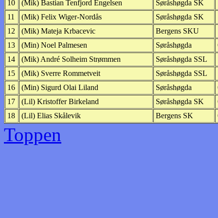
10
(Mik) Bastian Tenfjord Engelsen
Søråshøgda SK
11
(Mik) Felix Wiger-Nordås
Søråshøgda SK
12
(Mik) Mateja Krbacevic
Bergens SKU
13
(Min) Noel Palmesen
Søråshøgda
14
(Mik) André Solheim Strømmen
Søråshøgda SSL
15
(Mik) Sverre Rommetveit
Søråshøgda SSL
16
(Min) Sigurd Olai Liland
Søråshøgda
17
(Lil) Kristoffer Birkeland
Søråshøgda SK
18
(Lil) Elias Skålevik
Bergens SK
Toppen