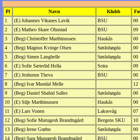
Pl
Navn
Klubb
Fø
1
(E) Johannes Vikanes Lavik
BSU
00
2
(E) Matheo Skare Ohnstad
BSU
09
3
(Beg) Christoffer Marthinussen
Haukås
00
4
(Beg) Magnus Kvinge Olsen
Søråshøgda
00
5
(Beg) Simen Langhelle
Søråshøgda
00
6
(E) Sofie Sæterlid Hella
Sotra
09
7
(E) Jeshurun Theva
BSU
00
8
(Beg) Ivar Mundal Melle
12
9
(Beg) Daniel Shahid Salles
Søråshøgda
00
10
(E) Silje Marthinussen
Haukås
00
11
(E) Lars Vonen
Laksevåg
07
12
(Beg) Sofie Murugesh Brandtsgård
Bergens SKU
10
13
(Beg) Irene Grøhn
Søråshøgda
00
14
(Beg) Sara Murugesh Brandtsgård
BSU
00