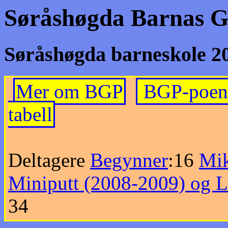
Søråshøgda Barnas Gr
Søråshøgda barneskole 2
Mer om BGP
BGP-poeng
tabell
Deltagere
Begynner
:16
Mik
Miniputt (2008-2009) og L
34