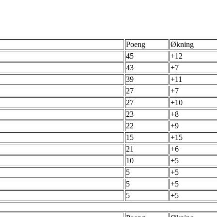
Poeng
Økning
45
+12
43
+7
39
+11
27
+7
27
+10
23
+8
22
+9
15
+15
21
+6
10
+5
5
+5
5
+5
5
+5