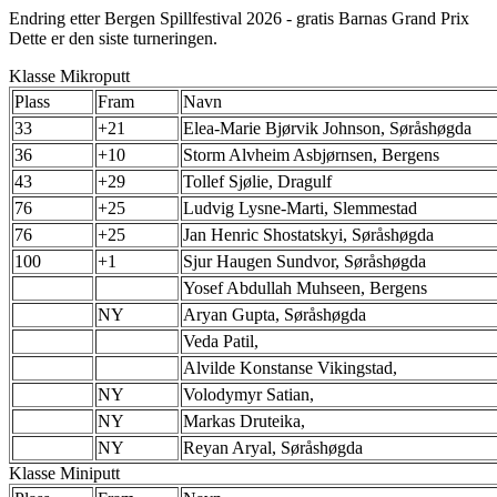
Endring etter Bergen Spillfestival 2026 - gratis Barnas Grand Prix
Dette er den siste turneringen.
Klasse Mikroputt
Plass
Fram
Navn
33
+21
Elea-Marie Bjørvik Johnson, Søråshøgda
36
+10
Storm Alvheim Asbjørnsen, Bergens
43
+29
Tollef Sjølie, Dragulf
76
+25
Ludvig Lysne-Marti, Slemmestad
76
+25
Jan Henric Shostatskyi, Søråshøgda
100
+1
Sjur Haugen Sundvor, Søråshøgda
Yosef Abdullah Muhseen, Bergens
NY
Aryan Gupta, Søråshøgda
Veda Patil,
Alvilde Konstanse Vikingstad,
NY
Volodymyr Satian,
NY
Markas Druteika,
NY
Reyan Aryal, Søråshøgda
Klasse Miniputt