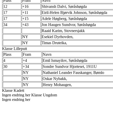
Plass
Fram
Navn
12
+16
Shivansh Dalvi, Søråshøgda
17
+11
Eiril-Helen Bjørvik Johnson, Søråshøgda
17
+15
Adele Høgberg, Søråshøgda
34
+43
Jon Haugen Sundvor, Søråshøgda
Raaid Karim, Stovnersjakk
NY
Esekiel Dyrhovden,
NY
Timas Druteika,
Klasse Lilleputt
Plass
Fram
Navn
4
+4
Emil Ismayilov, Søråshøgda
30
+34
Sondre Sundvor Hjorteset, 1911U
NY
Nathaniel Leander Fauskanger, Bømlo
NY
Oskar Nybakk,
NY
Henry Mohaugen,
Klasse Kadett
Ingen endring her Klasse Ungdom
Ingen endring her