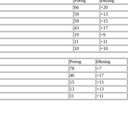
Poeng
Økning
66
+20
59
+13
59
+15
43
+17
19
+9
11
+11
10
+10
Poeng
Økning
78
+7
46
+17
15
+15
13
+13
11
+11