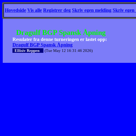
Hovedside
Vis alle
Registrer deg
Skriv egen melding
Skriv egen
Dragulf BGP Spansk Åpning
Resulater fra denne turneringen er lastet opp:
Dragulf BGP Spansk Åpning
Ellisiv Reppen
(Tue May 12 16:31:46 2026)