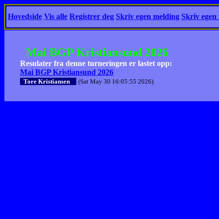
Hovedside
Vis alle
Registrer deg
Skriv egen melding
Skriv egen
Mai BGP Kristiansund 2026
Resulater fra denne turneringen er lastet opp:
Mai BGP Kristiansund 2026
Tore Kristiansen
(Sat May 30 16:05:55 2026)