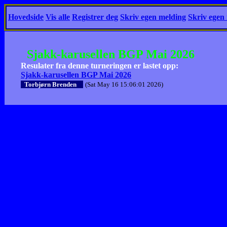
Hovedside
Vis alle
Registrer deg
Skriv egen melding
Skriv egen
Sjakk-karusellen BGP Mai 2026
Resulater fra denne turneringen er lastet opp:
Sjakk-karusellen BGP Mai 2026
Torbjørn Brenden
(Sat May 16 15:06:01 2026)