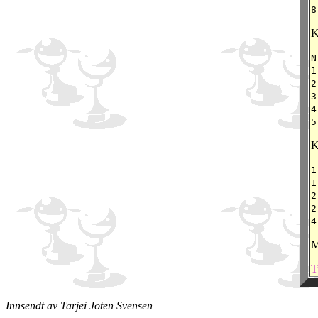
8
K
1
2
3
4
5
K
1
1
2
2
4
M
T
Innsendt av Tarjei Joten Svensen