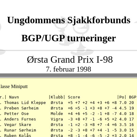
Ungdommens Sjakkforbunds
BGP/UGP turneringer
Ørsta Grand Prix I-98
7. februar 1998
lasse Miniputt
Nr.| Navn |Klubb| Score |Po| BG
. Thomas Lid Kleppe Ørsta +5 +7 +2 +4 +3 +6 +8 7.0 20
. Preben Sørheim Ørsta +6 =5 -1 +3 +8 +7 -4 4.5 19
. Petter Ose Molde +4 +6 +5 -2 -1 +8 -7 4.0 18
. Anders Furnes Vigra -3 +8 +7 -1 -6 +5 +2 4.0 17
. Vegar Skare Ørsta -1 =2 -3 +8 +7 -4 +6 3.5 16
. Runar Sørheim Ørsta -2 -3 +8 +7 +4 -1 -5 3.0 15
. Ruben Kolås Ørsta +8 -1 -4 -6 -5 -2 +3 2.0 14