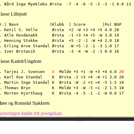
. Bård Inge Myeklebu Ørsta -7 -4 -6 -5 -2 -3 -1 0.0 13
lasse Lilleputt
Nr.| Navn |Klubb | Score |Po| BGP
. Ketil S. Velle Ørsta +2 -W +3 +4 +5 4.0 20
. Atle Hovdenakk Ørsta -1 +3 +4 +5 -W 3.0 19
. Henning Stokke Ørsta +5 -2 -1 -W +4 2.0 18
. Erling Arve Standal Ørsta -W +5 -2 -1 -3 1.0 17
. Iver Ørstavik Ørsta -3 -4 -W -2 -1 0.0 16
lasse Kadett/Ungdom
. Tarjei J. Svensen
U
Molde +5 +1 -W +3 +4 4.0
20
. Karl Ove Standal K Ørsta -2 +3 +4 -W +1 3.0 20
. Martin Inge Standal K Ørsta -W -2 +3 =4 -5 1.5 19
. Thomas Bryn K Molde +3 -W -5 =1 -2 1.5 18
. Morten Hjorthaug K Ørsta -4 -5 -1 -2 -W 0.0 17
øre og Romsdal Sjakkrets
urneringen hadde tett poengskala