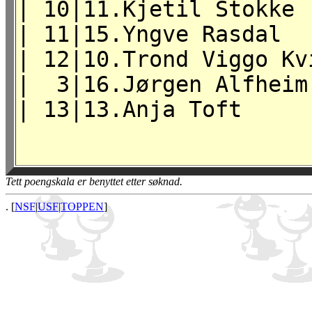
| 10|11.Kjetil St
| 11|15.Yngve Ra
| 12|10.Trond Viggo K
| 3|16.Jørgen Alf
| 13|13.Anja Toft 
Tett poengskala er benyttet etter søknad.
. [
NSF
|
USF
|
TOPPEN
]