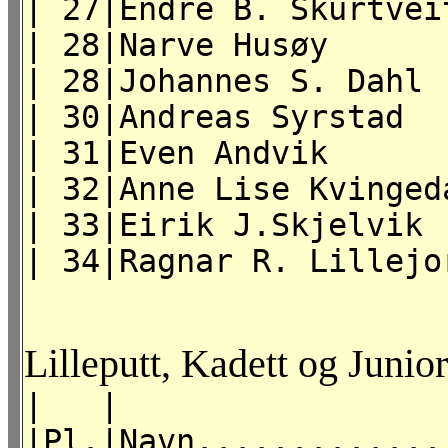
| 27|Endre B. Skur
| 28|Narve Husøy | 
| 28|Johannes S. Da
| 30|Andreas Syrs
| 31|Even Andvik | 
| 32|Anne Lise Kvinged
| 33|Eirik J.Skj
| 34|Ragnar R. Li
Lilleputt, Kadett og Junior
| | | 
|Pl.|Navn.............