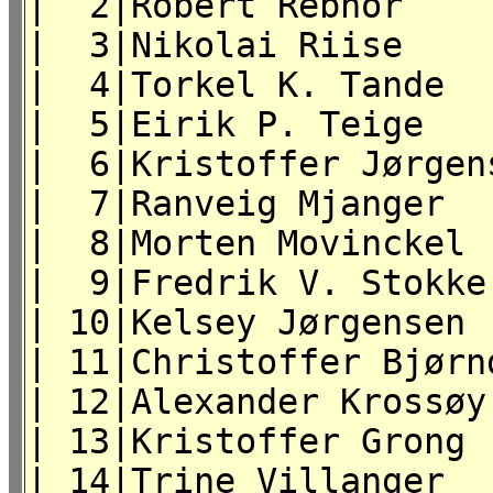
| 2|Robert Rebnor
| 3|Nikolai Riis
| 4|Torkel K. Tan
| 5|Eirik P. Teig
| 6|Kristoffer Jør
| 7|Ranveig Mjanger 
| 8|Morten Movincke
| 9|Fredrik V. Sto
| 10|Kelsey Jørge
| 11|Christoffer Bjø
| 12|Alexander Kros
| 13|Kristoffer Gr
| 14|Trine Villange