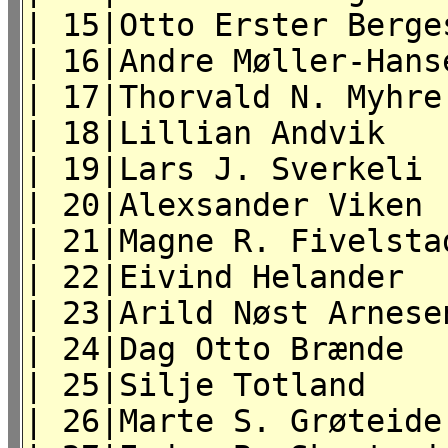
| 15|Otto Erster Ber
| 16|Andre Møller-Ha
| 17|Thorvald N. Myh
| 18|Lillian Andvi
| 19|Lars J. Sverke
| 20|Alexsander V
| 21|Magne R. Fivel
| 22|Eivind Heland
| 23|Arild Nøst Arn
| 24|Dag Otto Bræ
| 25|Silje Totland
| 26|Marte S. Grø