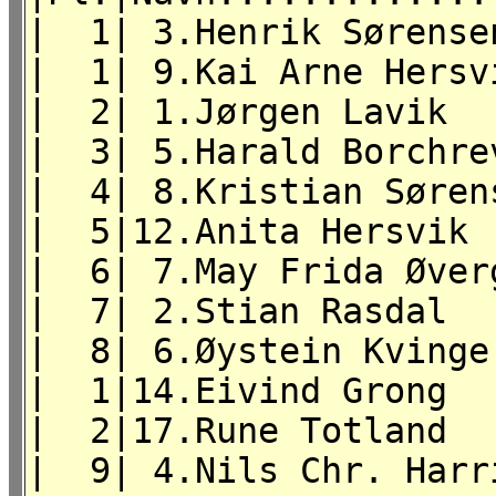
| 1| 3.Henrik Sør
| 1| 9.Kai Arne Her
| 2| 1.Jørgen Lav
| 3| 5.Harald Borch
| 4| 8.Kristian Sør
| 5|12.Anita Hersvi
| 6| 7.May Frida Øver
| 7| 2.Stian Rasdal
| 8| 6.Øystein Kvin
| 1|14.Eivind Gr
| 2|17.Rune Totl
| 9| 4.Nils Chr. Har