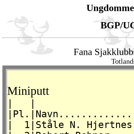
Ungdommen
BGP/UG
Fana Sjakklubb
Totland
Miniputt
| | | |
|Pl.|Navn.............
| 1|Ståle N. Hje